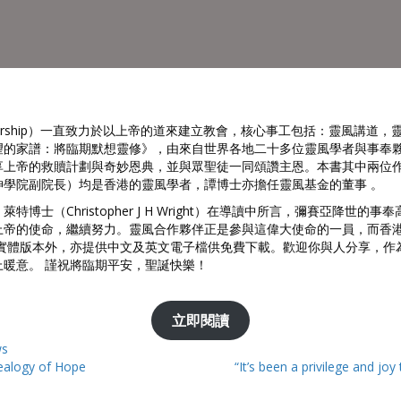
rtnership）一直致力於以上帝的道來建立教會，核心事工包括：靈風講道
望的家譜：將臨期默想靈修》，由來自世界各地二十多位靈風學者與事奉
享上帝的救贖計劃與奇妙恩典，並與眾聖徒一同頌讚主恩。本書其中兩位
神學院副院長）均是香港的靈風學者，譚博士亦擔任靈風基金的董事 。
博士（Christopher J H Wright）在導讀中所言，彌賽亞降世
上帝的使命，繼續努力。靈風合作夥伴正是參與這偉大使命的一員，而香
實體版本外，亦提供中文及英文電子檔供免費下載。歡迎你與人分享，作為
暖意。 謹祝將臨期平安，聖誕快樂！
立即閱讀
s
ealogy of Hope
“It’s been a privilege and jo