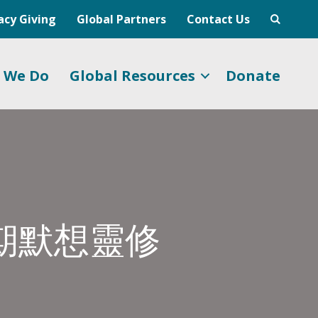
acy Giving
Global Partners
Contact Us
 We Do
Global Resources
Donate
期默想靈修