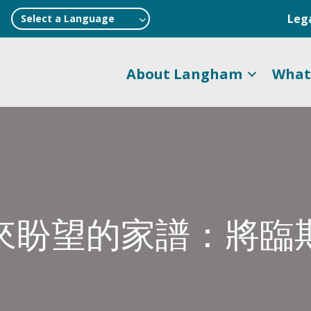
Leg
Select a Language
About Langham
What
來盼望的家譜：將臨