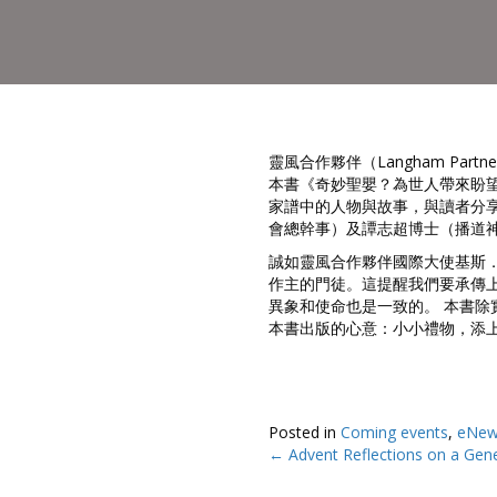
靈風合作夥伴（Langham Pa
本書《奇妙聖嬰？為世人帶來盼
家譜中的人物與故事，與讀者分
會總幹事）及譚志超博士（播道
誠如靈風合作夥伴國際大使基斯．萊特
作主的門徒。這提醒我們要承傳
異象和使命也是一致的。 本書除
本書出版的心意：小小禮物，添上
Posted in
Coming events
,
eNew
← Advent Reflections on a Gen
Posts