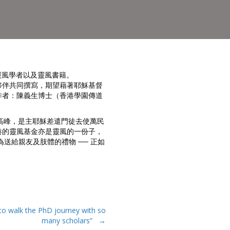
，靈風學者以及靈風書籍。
夥伴共同撰寫，期望藉著耶穌基督
作者：陳義生博士（香港學園傳道
的事奉高峰，是主耶穌差遣門徒去使萬民
港的靈風基金亦是靈風的一份子，
送給親友及肢體的禮物 ── 正如
y to walk the PhD journey with so
many scholars” →