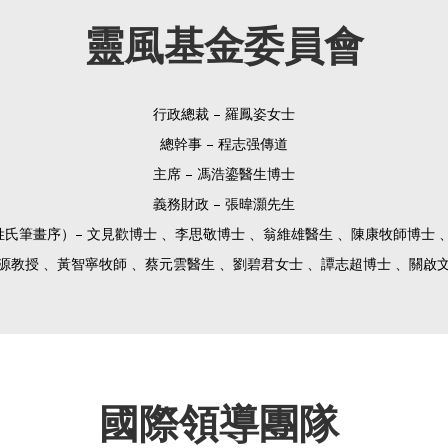
靈風基金委員會
行政總裁 – 羅鳳姿
女士
總幹事
– 程志强傳道
主席
–
馮浩鎏醫生博士
義務財政
–
張暐灝先生
姓氏筆畫序）
– 文見歡博士 、
李思敬博士 、
翁維雄醫生 、
陳康
牧師博士 
源教授 、黃智寧
牧師 、
蔡元雲醫生 、劉碧君女士 、
譚志超博士 、
關啟
國際領導團隊