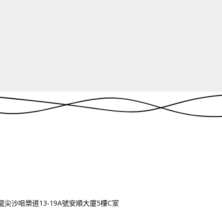
龍尖沙咀樂道
13-19A
號安順大廈
5
樓
C
室