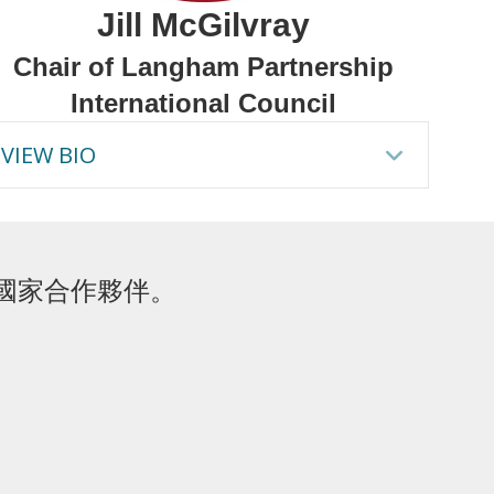
Jill McGilvray
Chair of Langham Partnership
International Council
pand
VIEW BIO
Expan
國家合作夥伴。